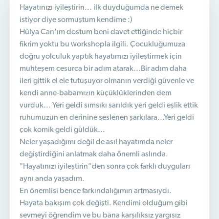
Hayatınızı iyileştirin... ilk duyduğumda ne demek
istiyor diye sormuştum kendime :)
Hülya Can'ım dostum beni davet ettiğinde hiçbir
fikrim yoktu bu workshopla ilgili. Çocukluğumuza
doğru yolculuk yaptık hayatımızı iyileştirmek için
muhteşem cesurca bir adım atarak...Bir adım daha
ileri gittik el ele tutuşuyor olmanın verdiği güvenle ve
kendi anne-babamızın küçüklüklerinden dem
vurduk... Yeri geldi sımsıkı sarıldık yeri geldi eşlik ettik
ruhumuzun en derinine seslenen şarkılara...Yeri geldi
çok komik geldi güldük...
Neler yaşadığımı değil de asıl hayatımda neler
değiştirdiğini anlatmak daha önemli aslında.
"Hayatınızı iyileştirin”den sonra çok farklı duyguları
aynı anda yaşadım.
En önemlisi bence farkındalığımın artmasıydı.
Hayata bakışım çok değişti. Kendimi olduğum gibi
sevmeyi öğrendim ve bu bana karşılıksız yargısız