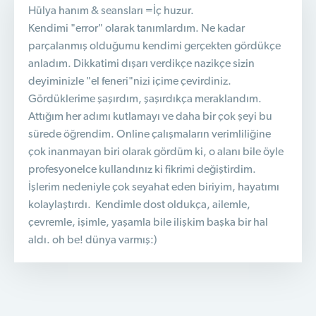
Hülya hanım & seansları =İç huzur.
Kendimi "error" olarak tanımlardım. Ne kadar
parçalanmış olduğumu kendimi gerçekten gördükçe
anladım.
Dikkatimi dışarı verdikçe nazikçe sizin
deyiminizle "el feneri"nizi içime çevirdiniz.
Gördüklerime şaşırdım, şaşırdıkça meraklandım.
Attığım her adımı kutlamayı ve daha bir çok şeyi bu
sürede öğrendim. Online çalışmaların verimliliğine
çok inanmayan biri
olarak gördüm ki, o alanı bile öyle
profesyonelce kullandınız ki fikrimi değiştirdim.
İşlerim nedeniyle çok seyahat eden biriyim, hayatımı
kolaylaştırdı. Kendimle dost oldukça, ailemle,
çevremle, işimle, yaşamla bile ilişkim başka bir hal
aldı. oh be! dünya varmış:)