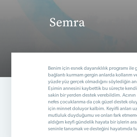
Semra
Benim için esnek dayanıklılık programı ile
bağlantı kurmam gergin anlarda kollarım ve
yüzde yüz gerçek olmadığını söylediğin and
Eşimin annesini kaybettik bu süreçte kend
sakin bir yerden destek verebildim. Acını
nefes çocuklarıma da çok güzel destek olu
için minnet doluyor kalbim. Keyifli anları 
mutluluk duyduğumu ve onları fark etmeme n
aldığım keyfi gündelik hayata bir işlerin 
seninle tanışmak ve desteğini hayatımda tut