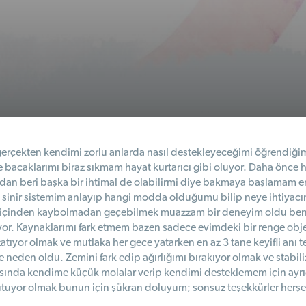
 gerçekten kendimi zorlu anlarda nasıl destekleyeceğimi öğrendiğim
 bacaklarımı biraz sıkmam hayat kurtarıcı gibi oluyor. Daha önce 
an beri başka bir ihtimal de olabilirmi diye bakmaya başlamam en 
i sinir sistemim anlayıp hangi modda olduğumu bilip neye ihtiyac
n içinden kaybolmadan geçebilmek muazzam bir deneyim oldu benim 
yor. Kaynaklarımı fark etmem bazen sadece evimdeki bir renge obj
uzatıyor olmak ve mutlaka her gece yatarken en az 3 tane keyifli a
eden oldu. Zemini fark edip ağırlığımı bırakıyor olmak ve stabili
arasında kendime küçük molalar verip kendimi desteklemem için ayr
uyor olmak bunun için şükran doluyum; sonsuz teşekkürler herşey iç