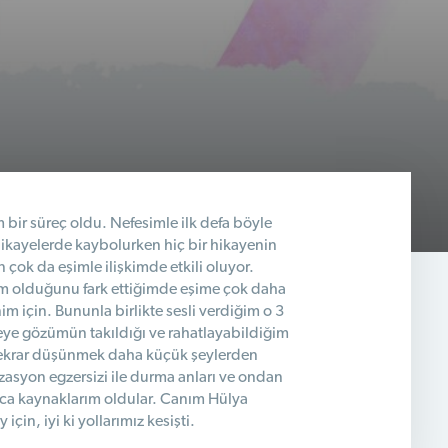
 bir süreç oldu. Nefesimle ilk defa böyle
hikayelerde kaybolurken hiç bir hikayenin
çok da eşimle ilişkimde etkili oluyor.
ım olduğunu fark ettiğimde eşime çok daha
için. Bununla birlikte sesli verdiğim o 3
eye gözümün takıldığı ve rahatlayabildiğim
nı tekrar düşünmek daha küçük şeylerden
zasyon egzersizi ile durma anları ve ondan
ıca kaynaklarım oldular. Canım Hülya
in, iyi ki yollarımız kesişti.